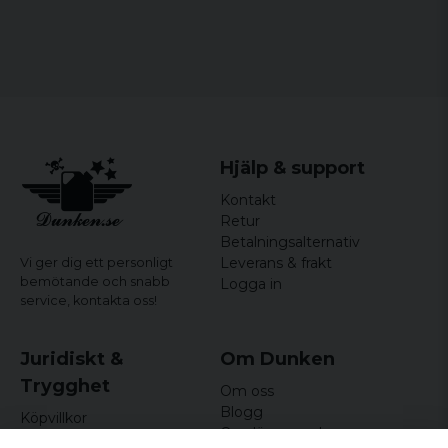
Hjälp & support
Kontakt
Retur
Betalningsalternativ
Leverans & frakt
Vi ger dig ett personligt
bemötande och snabb
Logga in
service,
kontakta oss!
Juridiskt &
Om Dunken
Trygghet
Om oss
Blogg
Köpvillkor
Omdömen och
Integritetspolicy (GDPR)