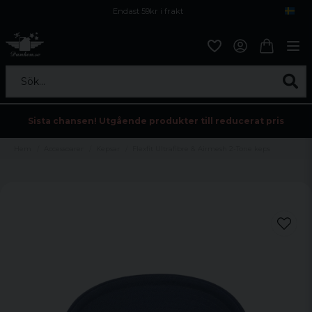
Endast 59kr i frakt
Fri frakt över 800 kr
Öppet köp i 30 dagar
Sök...
Sista chansen! Utgående produkter till reducerat pris
Hem
Accessoarer
Kepsar
Flexfit Ultrafibre & Airmesh 2-Tone keps