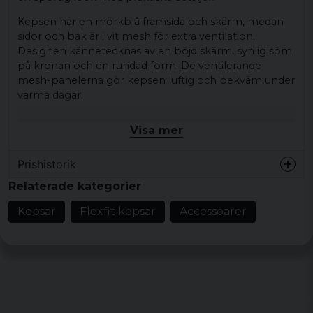
Kepsen har en mörkblå framsida och skärm, medan
sidor och bak är i vit mesh för extra ventilation.
Designen kännetecknas av en böjd skärm, synlig söm
på kronan och en rundad form. De ventilerande
mesh-panelerna gör kepsen luftig och bekväm under
varma dagar.
Den passar bra till avslappnade outfits och kan enkelt
Visa mer
matchas med t-shirt, hoodie eller jeansjacka för en
ledig vardagsstil.
Prishistorik
Produkttyp:
Keps
Relaterade kategorier
Design/detaljer:
Mörkblå framsida och
Kepsar
Flexfit kepsar
Accessoarer
skärm, vit mesh på sidan och bak, böjd skärm,
synlig söm på kronan, rundad form
Stil/känsla:
Avslappnad vardagsstil
Färg:
Mörkblå och vit
Material:
Ultrafiber och airmesh
Storlekar:
S/M, L/XL