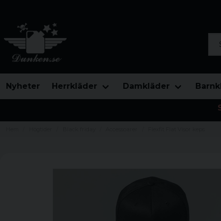
Sök
Nyheter
Herrkläder
Damkläder
Barnk
Hem
Högtider
Black friday
Accessoarer
Flexfit Flat Visor keps