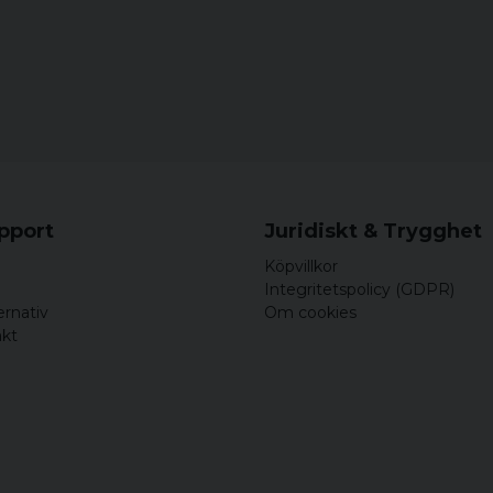
upport
Juridiskt & Trygghet
Köpvillkor
Integritetspolicy (GDPR)
ernativ
Om cookies
akt