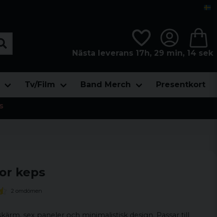
Nästa leverans 17h, 29 min, 13 sek
Tv/Film
Band Merch
Presentkort
s
sor keps
2 omdömen
rm, sex paneler och minimalistisk design. Passar till