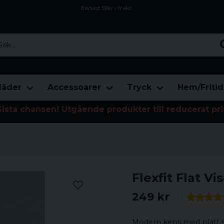
Endast 59kr i frakt
Fri frakt över 800 kr
Öppet köp i 30 dagar
...
läder
Accessoarer
Tryck
Hem/Fritid
Sista chansen! Utgående produkter till reducerat pri
Flexfit Flat Vi
249 kr
Modern keps med platt skä