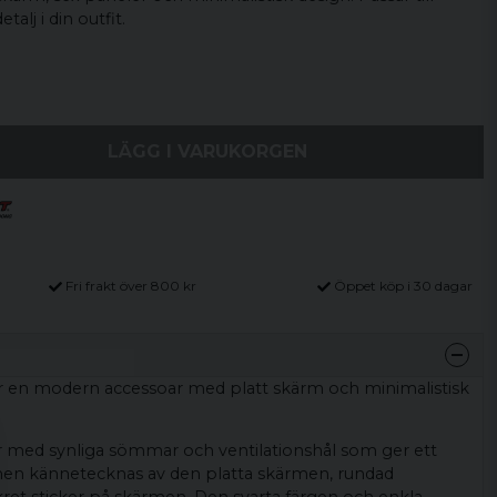
alj i din outfit.
LÄGG I VARUKORGEN
Fri frakt över 800 kr
Öppet köp i 30 dagar
 är en modern accessoar med platt skärm och minimalistisk
 med synliga sömmar och ventilationshål som ger ett
ignen kännetecknas av den platta skärmen, rundad