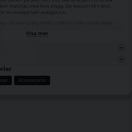
et sticker på skärmen. Den svarta färgen och enkla
kan matchas med flera plagg. Bär kepsen till t-shirt,
 för en avslappnad vardagslook.
dag och som tydlig detalj i outfiten under soliga dagar.
Visa mer
s
Platt skärm, sex paneler med synliga sömmar,
 rundad toppknapp, sticker på skärmen
ppnad vardagsstil
rier
lyester, 34 % bomull, 3 % elasthan
psar
Accessoarer