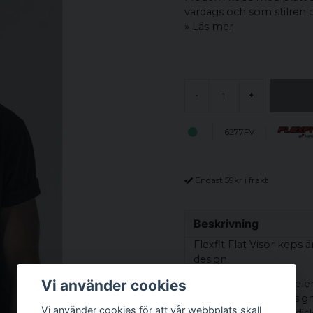
vardags och som stilren det
Läs mer
-
+
6277FV
Endast 59kr i frakt
Beskrivning
Flexfit Flat Visor keps
design.
Vi använder cookies
Kepsen har sex paneler
klassiskt uttryck. Des
Vi använder cookies för att vår webbplats skall