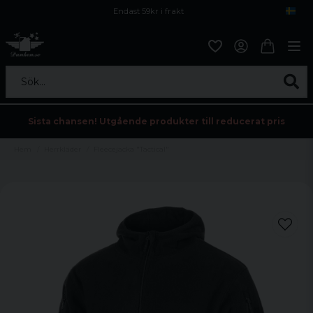
Endast 59kr i frakt
Fri frakt över 800 kr
Öppet köp i 30 dagar
Sök...
Sista chansen! Utgående produkter till reducerat pris
Hem
Herrkläder
Fleecejacka "Tactical"