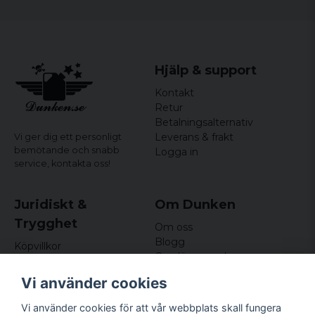
Hjälp & support
Kontakt
Retur
Betalningsalternativ
Leverans & frakt
Vi ger dig ett personligt
bemötande och snabb
Logga in
service,
kontakta oss!
Juridiskt &
Om Dunken
Trygghet
Om oss
Blogg
Köpvillkor
Omdömen och
Integritetspolicy (GDPR)
recensioner
Om cookies
Vi använder cookies
Nyhetsbrev
Kundklubb
Vi använder cookies för att vår webbplats skall fungera