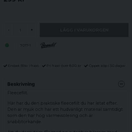
LÄGG I VARUKORGEN
-
+
7017-1
Endast 59kr i frakt
Fri frakt över 800 kr
Öppet köp i 30 dagar
Beskrivning
Fleecefilt.
Här har du den praktiska fleecefilt du har letat efter.
Den är mjuk och har ett hudvänligt material samtidigt
som den har hög värmeisolering och är
snabbtorkande.