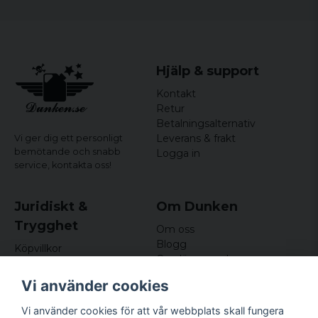
Hjälp & support
Kontakt
Retur
Betalningsalternativ
Leverans & frakt
Vi ger dig ett personligt
bemötande och snabb
Logga in
service,
kontakta oss!
Juridiskt &
Om Dunken
Trygghet
Om oss
Blogg
Köpvillkor
Omdömen och
Integritetspolicy (GDPR)
recensioner
Om cookies
Vi använder cookies
Nyhetsbrev
Kundklubb
Vi använder cookies för att vår webbplats skall fungera