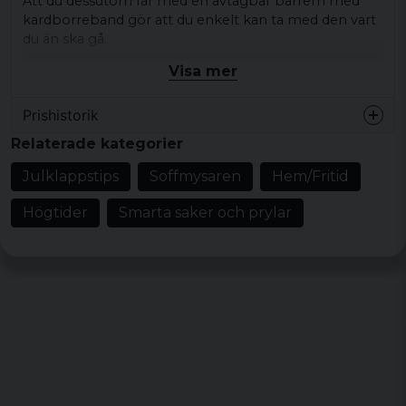
Att du dessutom får med en avtagbar bärrem med
kardborreband gör att du enkelt kan ta med den vart
du än ska gå.
Visa mer
Material: 100% polyester.
Mått på filten: 135 x 175 cm.
Prishistorik
Mått ihoprullad: 43 cm bred och 15 cm i
Relaterade kategorier
diameter.
Vikt: 640 gram.
Julklappstips
Soffmysaren
Hem/Fritid
Färger: svart, oliv, darkcamo, flecktarn,
Högtider
Smarta saker och prylar
woodland.