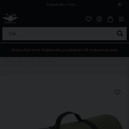
Endast 59kr i frakt
Fri frakt över 800 kr
Öppet köp i 30 dagar
Sök...
Sista chansen! Utgående produkter till reducerat pris
Hem
Hem/Fritid
Fleecefilt