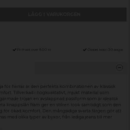
LÄGG I VARUKORGEN
Fri frakt över 800 kr
Öppet köp i 30 dagar
öja för herrar är den perfekta kombinationen av klassisk
rt. Tillverkad i högkvalitativt, mjukt material som
ngärmade tröjan en avslappnad passform som är idealisk
reta knappslån fram ger en stilren look samtidigt som den
ng för ökad komfort. Den mångsidiga svarta färgen gör att
s med olika typer av byxor, från lediga jeans till mer