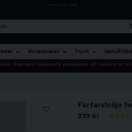
Endast 59kr i frakt
Fri frakt över 800 kr
Öppet köp i 30 dagar
...
läder
Accessoarer
Tryck
Hem/Fritid
Sista chansen! Utgående produkter till reducerat pri
Farfarströja h
279 kr