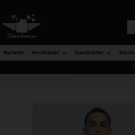
Sök
Nyheter
Herrkläder
Damkläder
Barnk
Hem
Herrkläder
Farfarströja herr