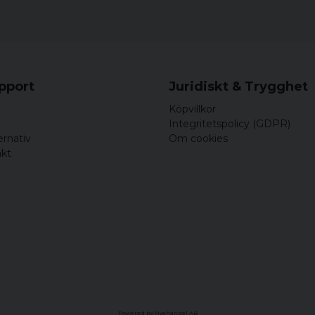
upport
Juridiskt & Trygghet
Köpvillkor
Integritetspolicy (GDPR)
ernativ
Om cookies
akt
Powered by Nyehandel AB