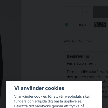
-
+
TB276
Endast 59kr i frakt
Beskrivning
Farfarströja herr.
Denna tidlösa farfarstr
design och modern komfo
andas, erbjuder den lå
för varje dag. Den disk
Vi använder cookies
tillåter enkel anpassni
Vi använder cookies för att vår webbplats skall
tröjan enkelt kan matcha
fungera och erbjuda dig bästa upplevelse.
formella chinos.
Bekräfta ditt samtycke genom att trycka på