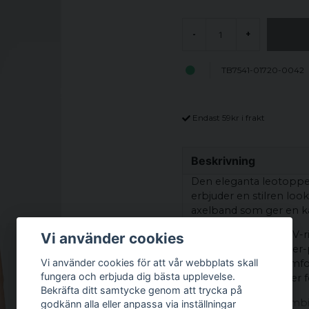
-
+
TB7541-01720-0042
Endast 59kr i frakt
Beskrivning
Den eleganta leotoppe
erbjuder en stilren loo
axelband som ger en kä
Med en smickrande V-rin
Vi använder cookies
perfekt för både lager
Vi använder cookies för att vår webbplats skall
för att balansera komfo
fungera och erbjuda dig bästa upplevelse.
avslappnade och mer for
Bekräfta ditt samtycke genom att trycka på
Oavsett om den kombine
godkänn alla eller anpassa via inställningar