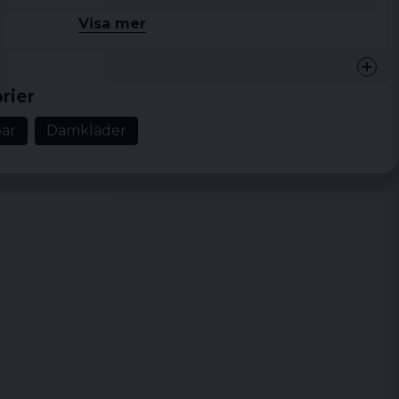
heter och säkerställer en avslappnad men ändå välvårdad
Visa mer
lyester
rier
ttande
ar
Damkläder
nna
ngad
, kan bäras ensam eller i lager