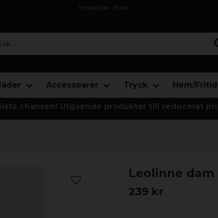
Endast 59kr i frakt
Fri frakt över 800 kr
Öppet köp i 30 dagar
...
läder
Accessoarer
Tryck
Hem/Fritid
Sista chansen! Utgående produkter till reducerat pri
Leolinne dam
239 kr