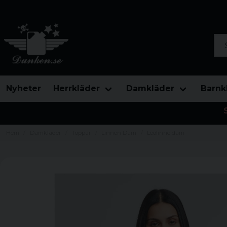
Sök
Nyheter
Herrkläder
Damkläder
Barnk
Hem
Damkläder
Toppar
Linnen Dam
Leolinne dam