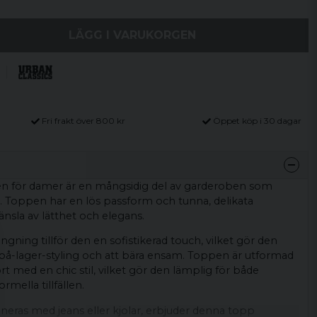
LÄGG I VARUKORGEN
Fri frakt över 800 kr
Öppet köp i 30 dagar
n för damer är en mångsidig del av garderoben som
k. Toppen har en lös passform och tunna, delikata
nsla av lätthet och elegans.
gning tillför den en sofistikerad touch, vilket gör den
-på-lager-styling och att bära ensam. Toppen är utformad
rt med en chic stil, vilket gör den lämplig för både
mella tillfällen.
ras med jeans eller kjolar, erbjuder denna topp