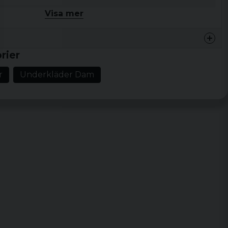
 Material, 5% Elastane
Visa mer
 fit
rier
ng: 5 stycken
r
Underkläder Dam