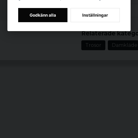
Material: 95% Bio
Vikt: 160 gsm
Godkänn alla
Inställningar
Passform: Regular
Prishistorik
Mid-rise silhuett
Relaterade katego
Antal i förpackni
Trosor
Damkläde