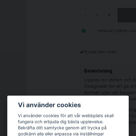
-
+
TB7846C-03878-00
Endast 59kr i frakt
Beskrivning
Upplev en stilren och
Designade för att ge en
former utan att begrän
look som fungerar under
Vi använder cookies
Det mjuka och andningsb
Vi använder cookies för att vår webbplats skall
gör dem idealiska för
fungera och erbjuda dig bästa upplevelse.
tillfällen. Med fem styck
Bekräfta ditt samtycke genom att trycka på
garderoben.
godkänn alla eller anpassa via inställningar