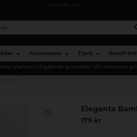
Endast 59kr i frakt
Fri frakt över 800 kr
Öppet köp i 30 dagar
...
läder
Accessoarer
Tryck
Hem/Fritid
Sista chansen! Utgående produkter till reducerat pri
rosor 5-Pack
Eleganta Bamb
179 kr