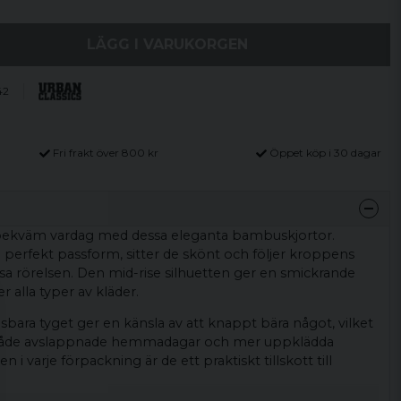
LÄGG I VARUKORGEN
42
Fri frakt över 800 kr
Öppet köp i 30 dagar
 bekväm vardag med dessa eleganta bambuskjortor.
 perfekt passform, sitter de skönt och följer kroppens
sa rörelsen. Den mid-rise silhuetten ger en smickrande
 alla typer av kläder.
ara tyget ger en känsla av att knappt bära något, vilket
 både avslappnade hemmadagar och mer uppklädda
en i varje förpackning är de ett praktiskt tillskott till