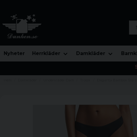
Sök
Nyheter
Herrkläder
Damkläder
Barnk
Hem
Damkläder
Underkläder Dam
Trosor
Eleganta Bamboo Slip t