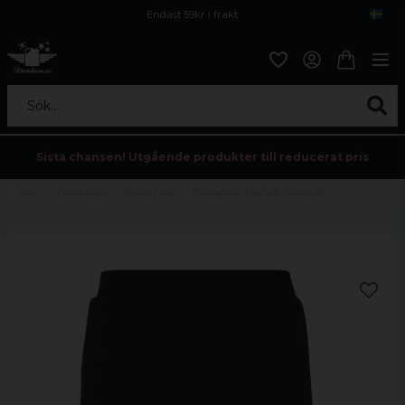
Endast 59kr i frakt
Fri frakt över 800 kr
Öppet köp i 30 dagar
Sök...
Sista chansen! Utgående produkter till reducerat pris
Hem
Damkläder
Shorts Dam
Dangerous DNGRS Shorts 4C