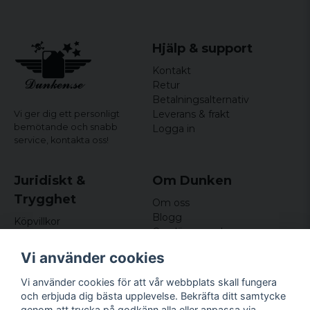
Vilket material är shortsen gjorda av?
Materialet är 80% bomull 20% Polyester.
Hjälp & support
Kontakt
Retur
Betalningsalternativ
Leverans & frakt
Vi ger dig ett personligt
bemötande och snabb
Logga in
service,
kontakta oss!
Juridiskt &
Om Dunken
Trygghet
Om oss
Blogg
Köpvillkor
Omdömen och
Integritetspolicy (GDPR)
recensioner
Om cookies
Vi använder cookies
Nyhetsbrev
Kundklubb
Vi använder cookies för att vår webbplats skall fungera
och erbjuda dig bästa upplevelse. Bekräfta ditt samtycke
Företagsuppgifter
genom att trycka på godkänn alla eller anpassa via