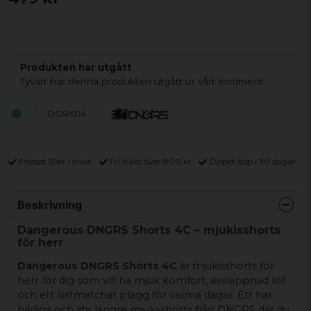
Produkten har utgått
Tyvärr har denna produkten utgått ur vårt sortiment
DGSH214
Endast 59kr i frakt
Fri frakt över 800 kr
Öppet köp i 30 dagar
Beskrivning
Dangerous DNGRS Shorts 4C – mjukisshorts
för herr
Dangerous DNGRS Shorts 4C
är mjukisshorts för
herr för dig som vill ha mjuk komfort, avslappnad stil
och ett lättmatchat plagg för varma dagar. Ett har
härliga och lite längre mjuksshorts från DNGRS där du