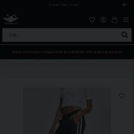
Endast 59kr i frakt
Fri frakt över 800 kr
Öppet köp i 30 dagar
Sök...
Sista chansen! Utgående produkter till reducerat pris
Hem
Damkläder
Byxor Dam
Dambyxa med rand