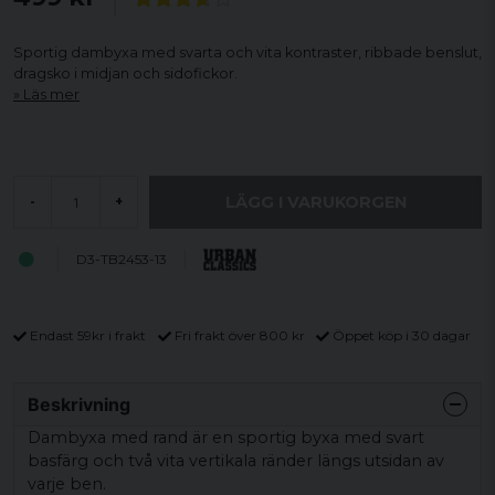
Sportig dambyxa med svarta och vita kontraster, ribbade benslut,
dragsko i midjan och sidofickor.
Läs mer
LÄGG I VARUKORGEN
-
+
D3-TB2453-13
Endast 59kr i frakt
Fri frakt över 800 kr
Öppet köp i 30 dagar
Beskrivning
Dambyxa med rand är en sportig byxa med svart
basfärg och två vita vertikala ränder längs utsidan av
varje ben.