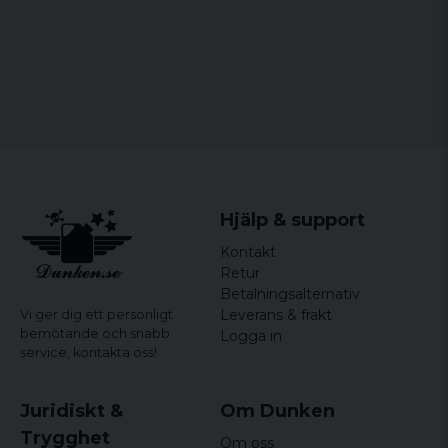
Storlekar:
XS, S, M, L, XL, XXL, 3XL, 4XL, 5XL
Hjälp & support
Kontakt
Retur
Betalningsalternativ
Leverans & frakt
Vi ger dig ett personligt
bemötande och snabb
Logga in
service,
kontakta oss!
Juridiskt &
Om Dunken
Trygghet
Om oss