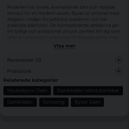
Modellen har smala, avsmalnande ben och ribbade
benslut för en modern siluett. Byxan är utrustad med
dragsko i midjan för justerbar passform och har
praktiska sidofickor. De kontrasterande detaljerna ger
ett tydligt och avslappnat uttryck, perfekt för dig som
gillar en enkel men markerad stil. Matcha gärna med
t-shirt, hoodie eller sweatshirt och sneakers för en
Visa mer
ledig vardagslook.
Recensioner (3)
Passar bra för både hemmadagar och avslappnade
aktiviteter.
Prishistorik
Gertrud
Produkttyp:
Dambyxa
Relaterade kategorier
för 4 år sedan
Design/detaljer:
Svart basfärg, två vita
Har inte fått beställningen
Mjukisbyxor Dam
Damkläder i stora storlekar
vertikala ränder längs benen, ribbade
Kenneth
benslut, dragsko i midjan, sidofickor
Damkläder
Sortering
Byxor Dam
för 5 år sedan
Stil/känsla:
Avslappnad vardagsstil
Perfekt
Färg:
Svart med vita detaljer
Penny
Material:
63% bomull och 37% polyester
för 7 år sedan