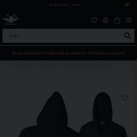
Endast 59kr i frakt
Fri frakt över 800 kr
Öppet köp i 30 dagar
Sök...
Sista chansen! Utgående produkter till reducerat pris
Hem
Herrkläder
Hoodies
Corvette C1 Logo Zipped Hoodie