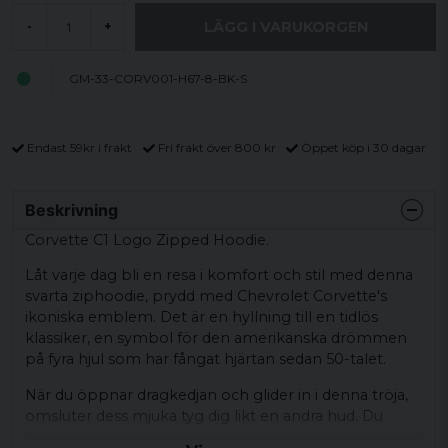
LÄGG I VARUKORGEN
-
+
GM-33-CORV001-H67-8-BK-S
Endast 59kr i frakt
Fri frakt över 800 kr
Öppet köp i 30 dagar
Beskrivning
Corvette C1 Logo Zipped Hoodie.
Låt varje dag bli en resa i komfort och stil med denna
svarta ziphoodie, prydd med Chevrolet Corvette's
ikoniska emblem. Det är en hyllning till en tidlös
klassiker, en symbol för den amerikanska drömmen
på fyra hjul som har fångat hjärtan sedan 50-talet.
När du öppnar dragkedjan och glider in i denna tröja,
omsluter dess mjuka tyg dig likt en andra hud. Du
känner dig genast delaktig i Corvettes arv – en arv