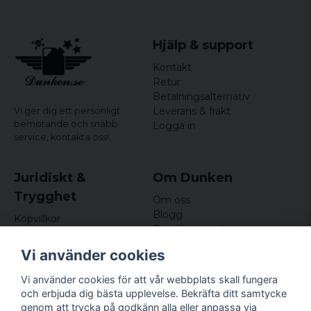
Hjälp & support
Kontakt
Retur
Betalningsalternativ
Leverans & frakt
Vi ger dig ett personligt
bemötande och snabb
Logga in
service,
kontakta oss!
Juridiskt &
Om Dunken
Trygghet
Om oss
Blogg
Köpvillkor
Omdömen och
Integritetspolicy (GDPR)
recensioner
Om cookies
Vi använder cookies
Nyhetsbrev
Kundklubb
Vi använder cookies för att vår webbplats skall fungera
och erbjuda dig bästa upplevelse. Bekräfta ditt samtycke
Företagsuppgifter
genom att trycka på godkänn alla eller anpassa via