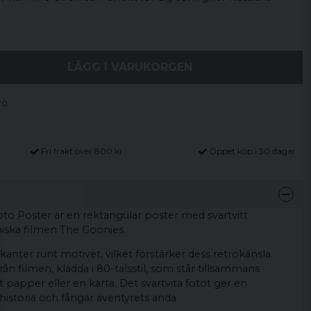
LÄGG I VARUKORGEN
70
Fri frakt över 800 kr
Öppet köp i 30 dagar
to Poster är en rektangulär poster med svartvitt
niska filmen The Goonies.
 kanter runt motivet, vilket förstärker dess retrokänsla.
från filmen, klädda i 80-talsstil, som står tillsammans
 papper eller en karta. Det svartvita fotot ger en
historia och fångar äventyrets anda.