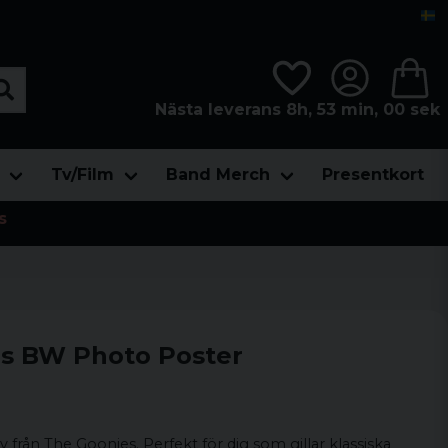
Nästa leverans 8h, 53 min, 00 sek
Tv/Film
Band Merch
Presentkort
s
es BW Photo Poster
 från The Goonies. Perfekt för dig som gillar klassiska