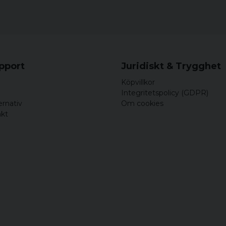
upport
Juridiskt & Trygghet
Köpvillkor
Integritetspolicy (GDPR)
ernativ
Om cookies
akt