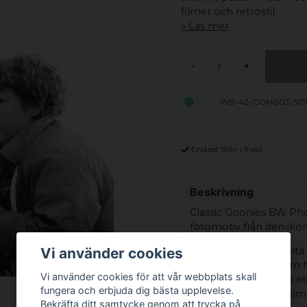
filmer och retrostil.
Läs mer
-
+
WB-42-GON003-50
Endast 59kr i frakt
Beskrivning
Classic Goonies BW Pho
fotomotiv från den iko
Vi använder cookies
Postern har tydliga vita
Motivet visar fyra barn 
Vi använder cookies för att vår webbplats skall
utomhus och håller i ett
fungera och erbjuda dig bästa upplevelse.
autentisk känsla av film
Bekräfta ditt samtycke genom att trycka på