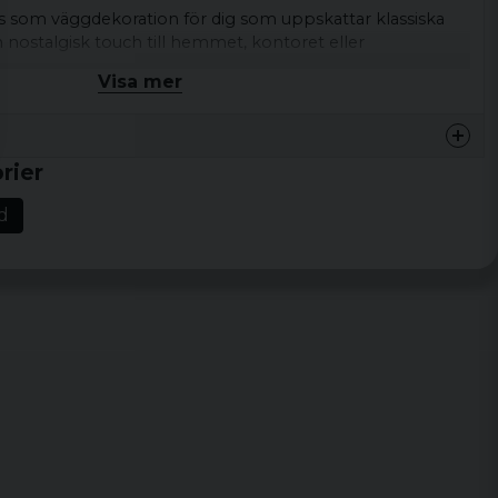
 som väggdekoration för dig som uppskattar klassiska
n nostalgisk touch till hemmet, kontoret eller
Visa mer
er
 barn från filmen The Goonies med retro, filmfoto,
rier
ra barn från filmen The Goonies med retro, filmfoto,
d
stil