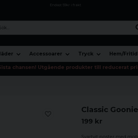
Endast 59kr i frakt
Fri frakt över 800 kr
Öppet köp i 30 dagar
...
läder
Accessoarer
Tryck
Hem/Fritid
Sista chansen! Utgående produkter till reducerat pri
Classic Gooni
199 kr
Svartvit poster med motiv