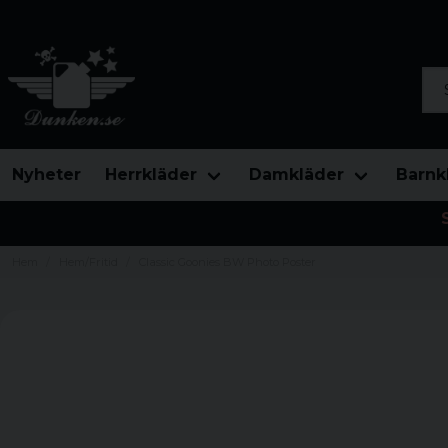
Sök
Nyheter
Herrkläder
Damkläder
Barnk
Hem
Hem/Fritid
Classic Goonies BW Photo Poster