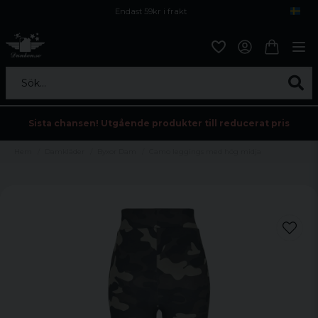
Endast 59kr i frakt
Fri frakt över 800 kr
Öppet köp i 30 dagar
Sök...
Sista chansen! Utgående produkter till reducerat pris
Hem
Damkläder
Byxor Dam
Camo leggings med hög midja