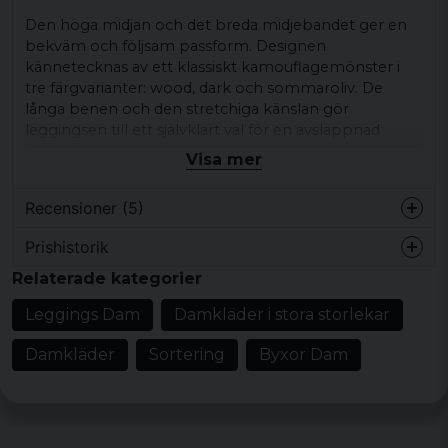
Den höga midjan och det breda midjebandet ger en
bekväm och följsam passform. Designen
kännetecknas av ett klassiskt kamouflagemönster i
tre färgvarianter: wood, dark och sommaroliv. De
långa benen och den stretchiga känslan gör
leggingsen till ett självklart val för en avslappnad
vardagsstil. Dessa leggings passar bra till t-shirt,
Visa mer
hoodie eller sweatshirt och kan enkelt matchas med
sneakers för en ledig look.
Recensioner (5)
fungerar till vardag, lediga dagar eller när du vill ha en
Prishistorik
bekväm och stilren outfit.
Bodil
Relaterade kategorier
för 3 år sedan
Produkttyp:
leggings med hög midja
Perfekt
Leggings Dam
Damkläder i stora storlekar
Design/detaljer:
camouflage-mönster,
åtsittande passform, långa ben, stretchig
Bodil
Damkläder
Sortering
Byxor Dam
känsla
för 3 år sedan
Mönster/motiv: kamouflagemönster
Anette
Stil/känsla:
avslappnad vardagsstil
för 4 år sedan
Bra storlek. Skön byxa.