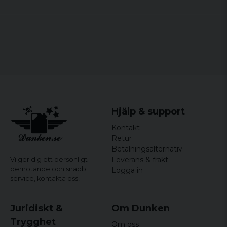
Material:
77 % polyester, 23 % elastan
Storlekar:
XS, S, M, L, XL, XXL, 3XL, 4XL, 5XL
Majda
för 4 år sedan
OK
Magdalena
för 4 år sedan
Mycket bra kvalitet men storleken
alldeles för stor.
Hjälp & support
Kontakt
Retur
Betalningsalternativ
Leverans & frakt
Vi ger dig ett personligt
bemötande och snabb
Logga in
service,
kontakta oss!
Juridiskt &
Om Dunken
Trygghet
Om oss