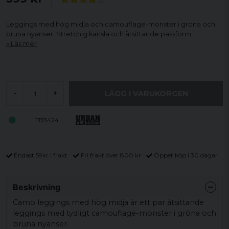
Leggings med hög midja och camouflage-mönster i gröna och
bruna nyanser. Stretchig känsla och åtsittande passform.
Läs mer
LÄGG I VARUKORGEN
-
+
TB3424
Endast 59kr i frakt
Fri frakt över 800 kr
Öppet köp i 30 dagar
Beskrivning
Camo leggings med hög midja är ett par åtsittande
leggings med tydligt camouflage-mönster i gröna och
bruna nyanser.