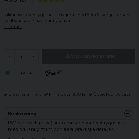
Militärinspirerad ryggsäck i olivgrönt med flera fickor, justerbara
axelband och klassisk armykänsla.
Läs mer
LÄGG I VARUKORGEN
-
+
8004-1
Endast 59kr i frakt
Fri frakt över 800 kr
Öppet köp i 30 dagar
Beskrivning
BW ryggsäck (olive) är en militärinspirerad ryggsäck
med fyrkantig form och flera praktiska detaljer.