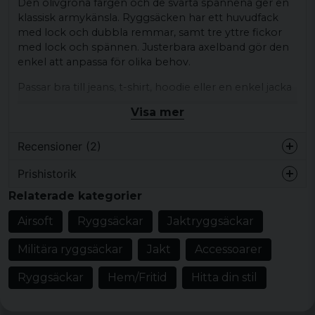
Den olivgröna färgen och de svarta spännena ger en
klassisk armykänsla. Ryggsäcken har ett huvudfack
med lock och dubbla remmar, samt tre yttre fickor
med lock och spännen. Justerbara axelband gör den
enkel att anpassa för olika behov.
Passar bra till jeans, t-shirt, hoodie eller en enkel jacka
och fungerar för vardag, shopping eller dagar när du
Visa mer
vill bära med dig det viktigaste.
Produkttyp:
Ryggsäck
Recensioner (2)
Design/detaljer:
Olivgrön färg,
Prishistorik
kontrasterande svarta remmar och spännen,
Daniel
Relaterade kategorier
fyrkantig form, lock med rundade kanter, tre
för 3 år sedan
yttre fickor med lock och spännen, justerbara
Airsoft
Ryggsäckar
Jaktryggsäckar
för 4 år sedan
axelband
Militära ryggsäckar
Jakt
Accessoarer
Stil/känsla:
Rockig, militärinspirerad
Material:
Skal - 100% bomull, Foder - 80%
Ryggsäckar
Hem/Fritid
Hitta din stil
polyester 20% bomull, Stoppning - 100%
polyuretan