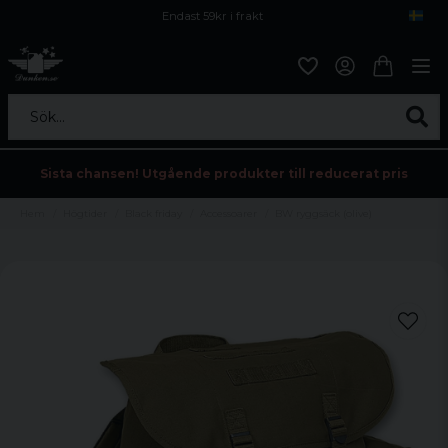
Endast 59kr i frakt
Fri frakt över 800 kr
Öppet köp i 30 dagar
Sök...
Sista chansen! Utgående produkter till reducerat pris
Hem
Högtider
Black friday
Accessoarer
BW ryggsäck (olive)