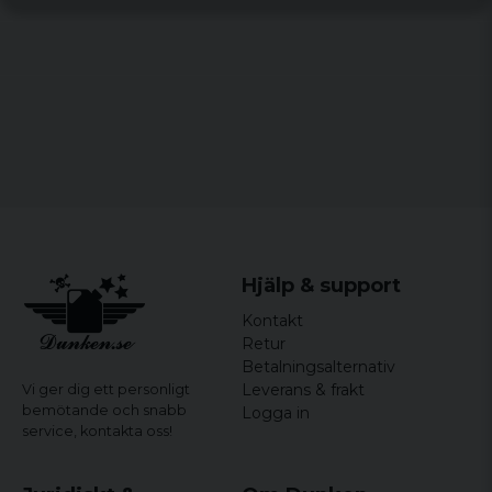
Mått:
Höjd 45 cm x bredd 45 cm x djup 20 cm
Volym:
ca 40 liter
Hjälp & support
Kontakt
Retur
Betalningsalternativ
Leverans & frakt
Vi ger dig ett personligt
bemötande och snabb
Logga in
service,
kontakta oss!