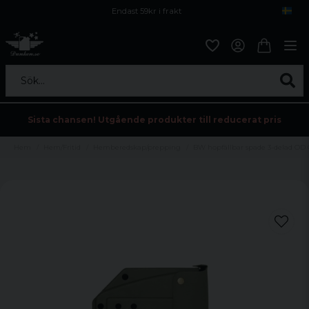
Endast 59kr i frakt
Fri frakt över 800 kr
Öppet köp i 30 dagar
Sök...
Sista chansen! Utgående produkter till reducerat pris
Hem
Hem/Fritid
Hemberedskap/prepping
BW hopfällbar spade 3-delad OD