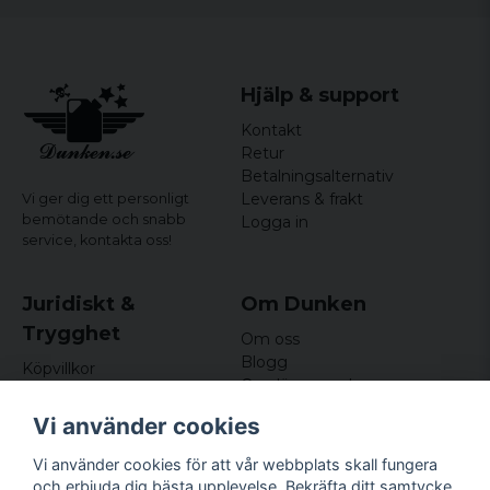
Hjälp & support
Kontakt
Retur
Betalningsalternativ
Leverans & frakt
Vi ger dig ett personligt
bemötande och snabb
Logga in
service,
kontakta oss!
Juridiskt &
Om Dunken
Trygghet
Om oss
Blogg
Köpvillkor
Omdömen och
Integritetspolicy (GDPR)
recensioner
Om cookies
Vi använder cookies
Nyhetsbrev
Kundklubb
Vi använder cookies för att vår webbplats skall fungera
och erbjuda dig bästa upplevelse. Bekräfta ditt samtycke