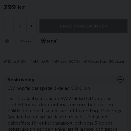
299 kr
LÄGG I VARUKORGEN
-
+
27033
Endast 59kr i frakt
Fri frakt över 800 kr
Öppet köp i 30 dagar
Beskrivning
BW hopfällbar spade 3-delad OD Grön
Den hopfällbara spaden BW 3-delad OD Grön är
perfekt för outdoor-entusiasten som behöver en
pålitlig och praktisk redskap att ta med sig på äventyr.
Spaden har en smart design med ett fodral och
bältesfäste för enkel transport, och dess 3-delade
konstruktion gör den enkel att fälla ihop och packa