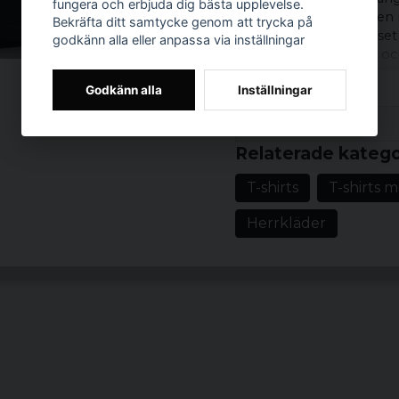
fungera och erbjuda dig bästa upplevelse.
det heliga, där gränsen 
Bekräfta ditt samtycke genom att trycka på
gestalten – med korset
godkänn alla eller anpassa via inställningar
mot helvetets fasor, oc
Material: 100% b
Godkänn alla
Inställningar
Vikt: 200 gsm
Prishistorik
Storlekar: S, M, L
Relaterade katego
Färg: Svart
T-shirts
T-shirts 
Herrkläder