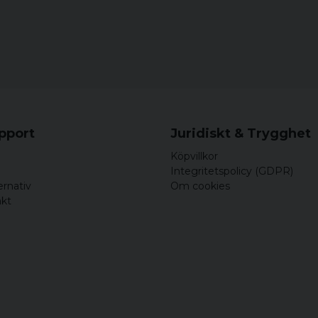
upport
Juridiskt & Trygghet
Köpvillkor
Integritetspolicy (GDPR)
ernativ
Om cookies
akt