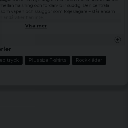
mellan frälsning och fördärv blir suddig. Den centrala
 som vapen och skuggor som följeslagare – står ensam
h ändå viker han inte.
Visa mer
omull
, XL, XXL, 3XL, 4XL och 5XL
rier
med tryck
Plus size T-shirts
Rockkläder