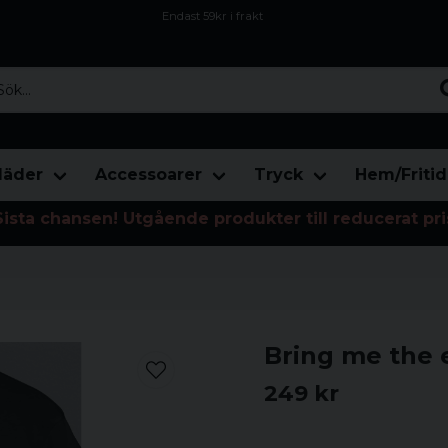
Endast 59kr i frakt
Fri frakt över 800 kr
Öppet köp i 30 dagar
...
läder
Accessoarer
Tryck
Hem/Fritid
Sista chansen! Utgående produkter till reducerat pri
Bring me the e
249 kr