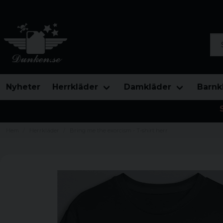
Sök
Nyheter
Herrkläder
Damkläder
Barnk
Hem
Herrkläder
Bring me the exorcism - T-shirt herr