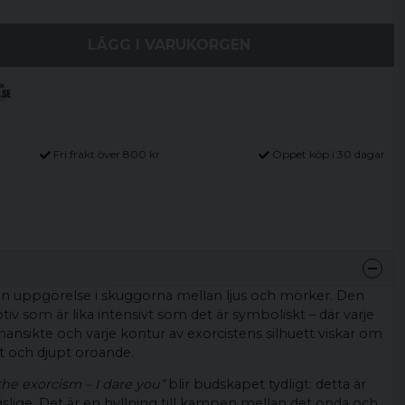
LÄGG I VARUKORGEN
Fri frakt över 800 kr
Öppet köp i 30 dagar
En uppgörelse i skuggorna mellan ljus och mörker. Den
tiv som är lika intensivt som det är symboliskt – där varje
nsikte och varje kontur av exorcistens silhuett viskar om
llt och djupt oroande.
he exorcism – I dare you”
blir budskapet tydligt: detta är
slige. Det är en hyllning till kampen mellan det onda och