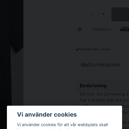
-
+
OK0260-S
Endast 59kr i frakt
Storleksguide
Beskrivning
Ett hot. En utmaning. 
här t-shirten bär ett mo
eldflamma, varje demona
något uråldrigt, kraftfu
Vi använder cookies
Med texten
“Bring me t
Vi använder cookies för att vår webbplats skall
inget plagg för den äng