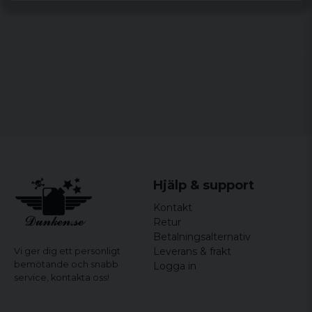
med öglor, ventilationshål, justerbar hakrem
med dragsko
Mönster/motiv: Kamouflagemönster
Stil/känsla:
Avslappnad vardagsstil, militär,
outdoor
Material:
100% bomull
Storlekar:
S, M, L, XL
Hjälp & support
Kontakt
Retur
Betalningsalternativ
Leverans & frakt
Vi ger dig ett personligt
bemötande och snabb
Logga in
service,
kontakta oss!