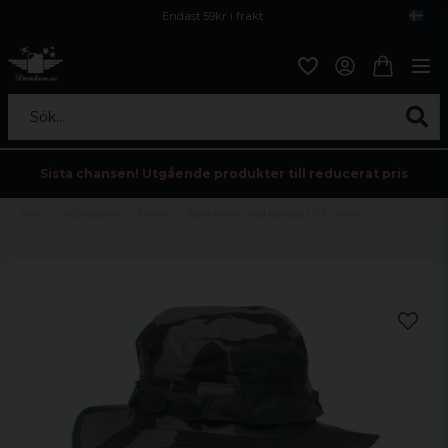
Endast 59kr i frakt
Fri frakt över 800 kr
Öppet köp i 30 dagar
Sök...
Sista chansen! Utgående produkter till reducerat pris
Hem
Accessoarer
Hattar
Booniehat med ripstop CCE camo