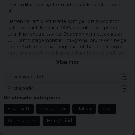
med militär känsla, utformad för både funktion och
stil.
Hatten har ett brett brätte som ger bra skydd mot
solen och är tillverkad i 100% bomull med ripstop-
teknik för extra slitstyrka. Designen kännetecknas av
CCE kamouflagemönster i olivgröna, bruna och beige
toner. Sydda sömmar längs brättet, band med öglor
runt kronan och ventilationshål ger både karaktär och
praktiska egenskaper. Den justerbara hakremmen
Visa mer
med dragsko gör att hatten sitter säkert även vid
aktivitet. Passar för vardagsbruk, outdoor-aktiviteter,
Recensioner (2)
fiske eller när du vill addera en avslappnad militär
touch till din stil.
Prishistorik
Mats
Kombinera med cargobyxor, t-shirt och boots för en
Relaterade kategorier
för 3 år sedan
komplett look.
Mycket lägre i verkligheten. Skickade
Fiskehatt
Jaktkläder
Hattar
Jakt
tillbaka.
Produkttyp:
Booniehat
Accessoarer
Hem/Fritid
Design/detaljer:
Brett brätte, CCE
för 5 år sedan
Känns som bra kvalitet. Färgen är korrekt
kamouflagemönster, sydda sömmar, band
med mina övriga plagg i CCE.