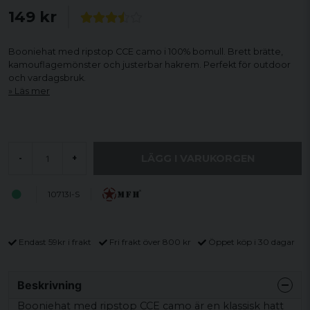
149 kr
Booniehat med ripstop CCE camo i 100% bomull. Brett brätte,
kamouflagemönster och justerbar hakrem. Perfekt för outdoor
och vardagsbruk.
Läs mer
LÄGG I VARUKORGEN
-
+
10713I-S
Endast 59kr i frakt
Fri frakt över 800 kr
Öppet köp i 30 dagar
Beskrivning
Booniehat med ripstop CCE camo är en klassisk hatt