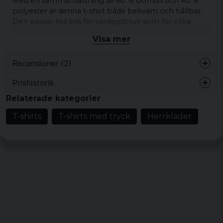
Med en sammansättning av 60 % bomull och 40 %
polyester är denna t-shirt både bekväm och hållbar.
Den passar lika bra för vardagsbruk som för olika
fritidsaktiviteter och ger dig en avslappnad och
Visa mer
bekväm känsla hela dagen.
Kön: Herr
Recensioner (2)
Färger: Mörkgrå
Prishistorik
Storlek: S, M, L, XL, XXL
Johan
Relaterade kategorier
för 4 år sedan
Material: 60 % bomull, 40 % polyester
T-shirts
T-shirts med tryck
Herrkläder
Niklas
för 5 år sedan