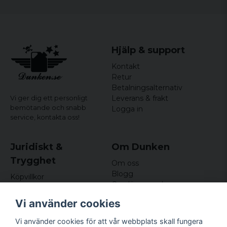
Hjälp & support
Kontakt
Retur
Betalningsalternativ
Leverans & frakt
Vi ger dig ett personligt
bemötande och snabb
Logga in
service,
kontakta oss!
Juridiskt &
Om Dunken
Trygghet
Om oss
Blogg
Köpvillkor
Omdömen och
Integritetspolicy (GDPR)
recensioner
Om cookies
Vi använder cookies
Nyhetsbrev
Kundklubb
Vi använder cookies för att vår webbplats skall fungera