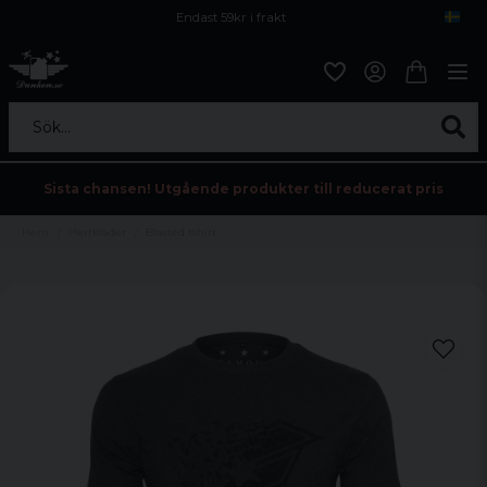
Endast 59kr i frakt
Fri frakt över 800 kr
Öppet köp i 30 dagar
Sök...
Sista chansen! Utgående produkter till reducerat pris
Hem
Herrkläder
Blasted tshirt