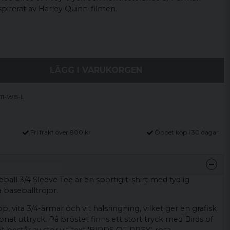
nspirerat av Harley Quinn-filmen.
LÄGG I VARUKORGEN
11-WB-L
Fri frakt över 800 kr
Öppet köp i 30 dagar
ball 3/4 Sleeve Tee är en sportig t-shirt med tydlig
a baseballtröjor.
, vita 3/4-ärmar och vit halsringning, vilket ger en grafisk
pnat uttryck. På bröstet finns ett stort tryck med Birds of