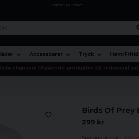
Endast 59kr i frakt
Fri frakt över 800 kr
Öppet köp i 30 dagar
...
läder
Accessoarer
Tryck
Hem/Fritid
Sista chansen! Utgående produkter till reducerat pri
Birds Of Prey 
299 kr
Sportig baseball-t-shirt 