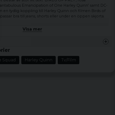
 består av stor vit text 'BIRDS OF PREY', rosa
Fantabulous Emancipation of One Harley Quinn' samt DC-
n en tydlig koppling till Harley Quinn och filmen Birds of
passar bra till jeans, shorts eller under en öppen skjorta.
r när du vill lyfta din outfit med ett grafiskt motiv.
Visa mer
irt med 3/4-ärmar i baseballstil
 of Prey-logotyp, stor vit text, rosa handskriven text,
rier
g, grafisk
e Squad
Harley Quinn
Tv/Film
k
, XL, XXL