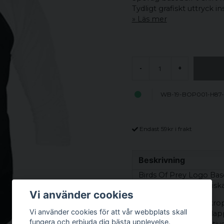
Tydligt grafiskt uttryck i
Läs mer
-
+
WB-19-BOP001-H87-
Endast 59kr i frakt
Beskrivning
Birds Of Prey Logo Base
inspiration från klassisk
Vi använder cookies
Modellen har svart kropp
Vi använder cookies för att vår webbplats skall
kontrast och ett avslap
fungera och erbjuda dig bästa upplevelse.