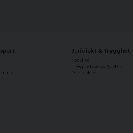
upport
Juridiskt & Trygghet
Köpvillkor
Integritetspolicy (GDPR)
ernativ
Om cookies
akt