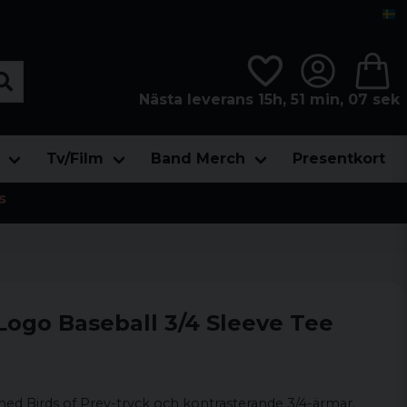
Nästa leverans 15h, 51 min, 06 sek
Tv/Film
Band Merch
Presentkort
s
Logo Baseball 3/4 Sleeve Tee
med Birds of Prey-tryck och kontrasterande 3/4-ärmar.