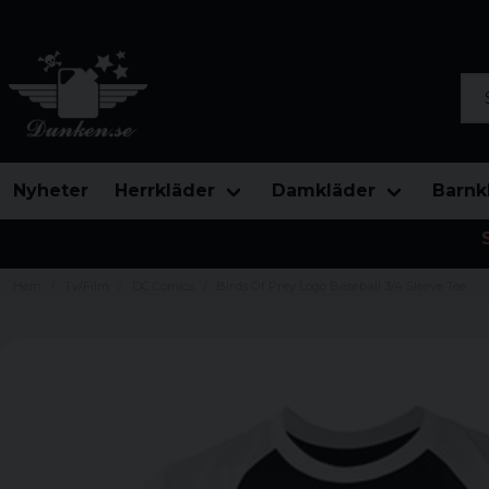
Sök
Nyheter
Herrkläder
Damkläder
Barnk
Hem
Tv/Film
DC Comics
Birds Of Prey Logo Baseball 3/4 Sleeve Tee