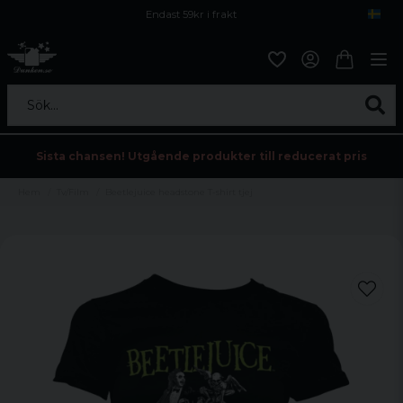
Endast 59kr i frakt
Fri frakt över 800 kr
Öppet köp i 30 dagar
Sök...
Sista chansen! Utgående produkter till reducerat pris
Hem
Tv/Film
Beetlejuice headstone T-shirt tjej