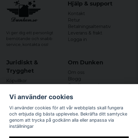
Hjälp & support
Material: 100% bomull
Kontakt
Retur
Betalningsalternativ
Leverans & frakt
Vi ger dig ett personligt
bemötande och snabb
Logga in
service,
kontakta oss!
Juridiskt &
Om Dunken
Trygghet
Om oss
Blogg
Köpvillkor
Omdömen och
Integritetspolicy (GDPR)
recensioner
Om cookies
Vi använder cookies
Nyhetsbrev
Kundklubb
Vi använder cookies för att vår webbplats skall fungera
och erbjuda dig bästa upplevelse. Bekräfta ditt samtycke
Företagsuppgifter
genom att trycka på godkänn alla eller anpassa via
Odd Sailor AB
inställningar
Hamnplan 8, 29495
Sölvesborg