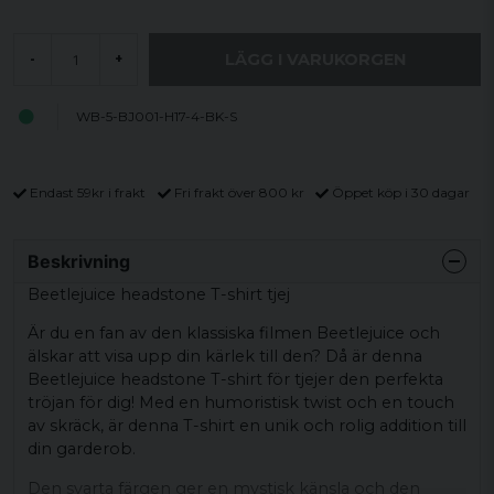
LÄGG I VARUKORGEN
-
+
WB-5-BJ001-H17-4-BK-S
Endast 59kr i frakt
Fri frakt över 800 kr
Öppet köp i 30 dagar
Beskrivning
Beetlejuice headstone T-shirt tjej
Är du en fan av den klassiska filmen Beetlejuice och
älskar att visa upp din kärlek till den? Då är denna
Beetlejuice headstone T-shirt för tjejer den perfekta
tröjan för dig! Med en humoristisk twist och en touch
av skräck, är denna T-shirt en unik och rolig addition till
din garderob.
Den svarta färgen ger en mystisk känsla och den