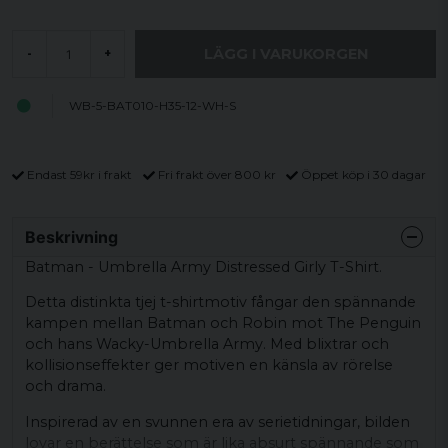
LÄGG I VARUKORGEN
-
+
WB-5-BAT010-H35-12-WH-S
Endast 59kr i frakt
Fri frakt över 800 kr
Öppet köp i 30 dagar
Beskrivning
Batman - Umbrella Army Distressed Girly T-Shirt.
Detta distinkta tjej t-shirtmotiv fångar den spännande
kampen mellan Batman och Robin mot The Penguin
och hans Wacky-Umbrella Army. Med blixtrar och
kollisionseffekter ger motiven en känsla av rörelse
och drama.
Inspirerad av en svunnen era av serietidningar, bilden
lovar en berättelse som är lika absurt spännande som