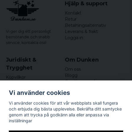
Hjälp & support
Kontakt
Retur
Betalningsalternativ
Leverans & frakt
Vi ger dig ett personligt
bemötande och snabb
Logga in
service,
kontakta oss!
Juridiskt &
Om Dunken
Trygghet
Om oss
Blogg
Köpvillkor
Omdömen och
Integritetspolicy (GDPR)
recensioner
Om cookies
Vi använder cookies
Nyhetsbrev
Kundklubb
Vi använder cookies för att vår webbplats skall fungera
och erbjuda dig bästa upplevelse. Bekräfta ditt samtycke
Företagsuppgifter
genom att trycka på godkänn alla eller anpassa via
Odd Sailor AB
inställningar
Hamnplan 8, 29495
Sölvesborg