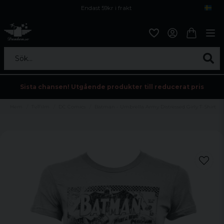
Endast 59kr i frakt
Fri frakt över 800 kr
Öppet köp i 30 dagar
Sök...
Sista chansen! Utgående produkter till reducerat pris
Hem
Tv/Film
DC Comics
Batman - Umbrella Army Distressed Girly T-Shirt