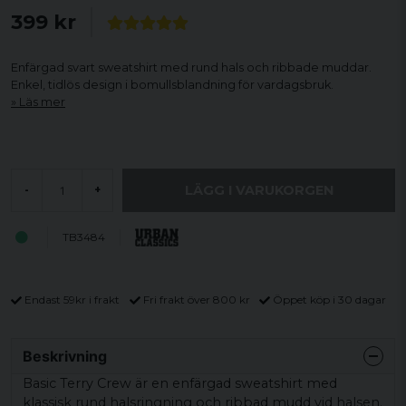
399 kr
Enfärgad svart sweatshirt med rund hals och ribbade muddar.
Enkel, tidlös design i bomullsblandning för vardagsbruk.
Läs mer
LÄGG I VARUKORGEN
-
+
TB3484
Endast 59kr i frakt
Fri frakt över 800 kr
Öppet köp i 30 dagar
Beskrivning
Basic Terry Crew är en enfärgad sweatshirt med
klassisk rund halsringning och ribbad mudd vid halsen.