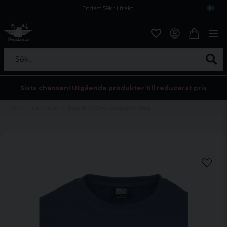
Endast 59kr i frakt
Fri frakt över 800 kr
Öppet köp i 30 dagar
Sök...
Sista chansen! Utgående produkter till reducerat pris
Hem
Herrkläder
Basic Terry Crew sweatshirt black