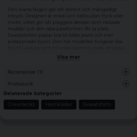
Den svarta färgen ger ett stilrent och mångsidigt
intryck. Designen är enkel och tidlös utan tryck eller
motiv, vilket gör att plaggets detaljer som ribbade
muddar och den raka passformen får ta plats.
Sweatshirten passar bra till både jeans och mer
avslappnade byxor. Den här modellen fungerar lika
bra till vardags som till enkel layering under en jacka.
Visa mer
Kombinera gärna med sneakers och en keps för en
avslappnad streetwear-look.
Recensioner (1)
Produkttyp:
Sweatshirt
Prishistorik
Design/detaljer:
Rund halsringning,
för 5 år sedan
enfärgad design, ribbad mudd vid halsen,
Relaterade kategorier
Snygg och riktigt skön tröja med bra
passform.
muddar
Crewnecks
Herrkläder
Sweatshirts
Stil/känsla:
Tydligt designuttryck
Färg:
Black
Material:
65% bomull 35% polyester
Storlekar:
S, M, L, XL, XXL