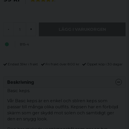
LÄGG I VARUKORGEN
-
+
B15-4
Endast 59kr i frakt
Fri frakt över 800 kr
Öppet köp i 30 dagar
Beskrivning
Basic keps.
Vår Basic keps är en enkel och stilren keps som
passar till många olika outfits. Kepsen har en förböjd
skärm som ger skydd mot solen och samtidigt ger
den en snygg look.