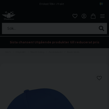
Endast 59kr i frakt
Fri frakt över 800 kr
Öppet köp i 30 dagar
Sök...
Sista chansen! Utgående produkter till reducerat pris
Hem
Högtider
Black friday
Accessoarer
Basic keps