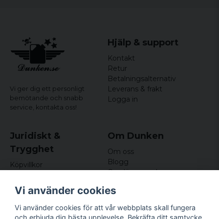
Hjälp & support
Kontakt
Retur
Betalningsalternativ
Leverans & frakt
Vi ger dig ett personligt
bemötande och snabb
Logga in
service,
kontakta oss!
Juridiskt &
Om Dunken
Trygghet
Om oss
Blogg
Köpvillkor
Omdömen och
Integritetspolicy (GDPR)
recensioner
Om cookies
Vi använder cookies
Nyhetsbrev
Kundklubb
Vi använder cookies för att vår webbplats skall fungera
och erbjuda dig bästa upplevelse. Bekräfta ditt samtycke