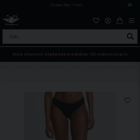
Endast 59kr i frakt
Fri frakt över 800 kr
Öppet köp i 30 dagar
Sök...
Sista chansen! Utgående produkter till reducerat pris
Hem
Damkläder
Underkläder Dam
Trosor
Basic Cotton Tanga trosor 5-Pack