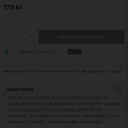
179 kr
LÄGG I VARUKORGEN
-
+
TB7666C-03878-0042
Endast 59kr i frakt
Fri frakt över 800 kr
Öppet köp i 30 dagar
Beskrivning
Upplev en ny nivå av komfort med en 5-pack av
tanga. Dessa trosor är designade för att ge en bekväm
och smidig passform som passar perfekt i din
garderob. Den lätta konstruktionen säkerställer att de
andas och behåller sin form under hela dagen.