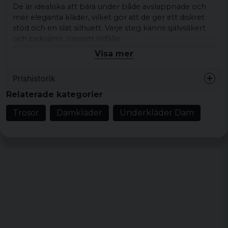
De är idealiska att bära under både avslappnade och
mer eleganta kläder, vilket gör att de ger ett diskret
stöd och en slät silhuett. Varje steg känns självsäkert
och bekvämt, oavsett tillfälle.
Visa mer
Material: 95% bomull, 5% elastan
Vikt: 160 gsm
Prishistorik
Storlekar: Finns i olika storlekar
Relaterade kategorier
Trosor
Damkläder
Underkläder Dam