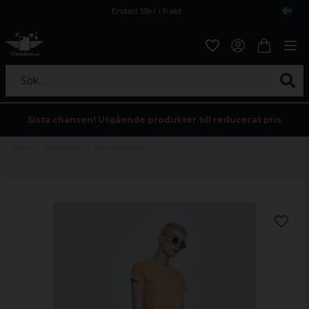
Endast 59kr i frakt
Fri frakt över 800 kr
Öppet köp i 30 dagar
Sök...
Sista chansen! Utgående produkter till reducerat pris
Hem
Damkläder
Bas t-shirt dam