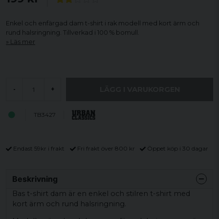
Enkel och enfärgad dam t-shirt i rak modell med kort ärm och
rund halsringning. Tillverkad i 100 % bomull.
Läs mer
LÄGG I VARUKORGEN
-
+
TB3427
Endast 59kr i frakt
Fri frakt över 800 kr
Öppet köp i 30 dagar
Beskrivning
Bas t-shirt dam är en enkel och stilren t-shirt med
kort ärm och rund halsringning.