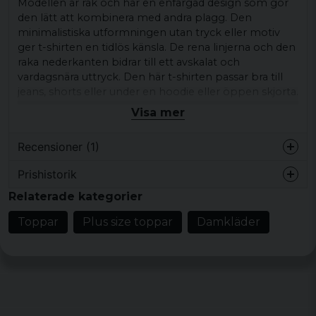
Modellen är rak och har en enfärgad design som gör
den lätt att kombinera med andra plagg. Den
minimalistiska utformningen utan tryck eller motiv
ger t-shirten en tidlös känsla. De rena linjerna och den
raka nederkanten bidrar till ett avskalat och
vardagsnära uttryck. Den här t-shirten passar bra till
jeans, shorts eller under en hoodie eller öppen skjorta.
Visa mer
Ett användbart val för vardag och lediga dagar där du
vill ha en enkel bas i garderoben.
Recensioner (1)
Produkttyp:
t-shirt
Prishistorik
Design/detaljer:
Kort ärm, rund
Lina
halsringning, rak nederkant
Relaterade kategorier
för 4 år sedan
Mönster/motiv: enfärgad design
Toppar
Plus size toppar
Damkläder
Stil/känsla:
avslappnad vardagsstil
Material:
100 % bomull
Storlekar:
XS, S, M, L, XL, XXL, 3XL, 4XL, 5XL