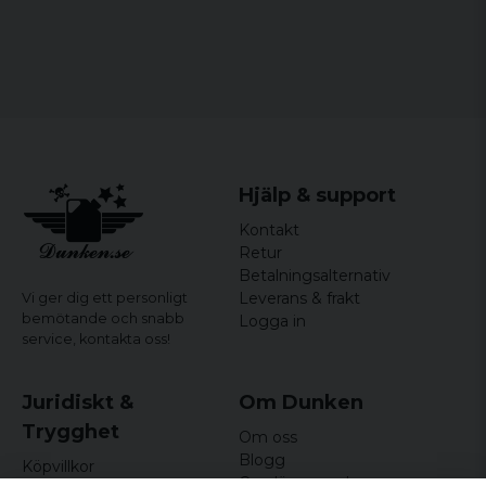
Hjälp & support
Kontakt
Retur
Betalningsalternativ
Leverans & frakt
Vi ger dig ett personligt
bemötande och snabb
Logga in
service,
kontakta oss!
Juridiskt &
Om Dunken
Trygghet
Om oss
Blogg
Köpvillkor
Omdömen och