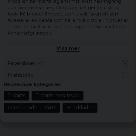
Modellen har svarta raglanärmar, svart halsringning
och kontrasterande vit kropp, vilket ger en distinkt
look. På bröstet finns ett stort tryck i svartvitt som
föreställer en panda som håller två pistoler. Motivet är
utfört i en grafisk stil och ger tröjan ett markerat och
konstnärligt intryck.
Den här t-shirten passar bra till jeans, shorts, hoodie
Visa mer
eller öppen skjorta och fungerar för vardag eller när
du vill låta motivet stå i centrum.
Recensioner (4)
Produkttyp:
T-shirt
Prishistorik
Motiv/tryck:
Panda som håller två pistoler
Mikaela
Relaterade kategorier
Mönster/motiv: panda
för 1 år sedan
För priset så är kvaliteten väldig dålig
Stil/känsla:
streetwear-känsla
T-shirts
T-shirts med tryck
tyvärr. Väldigt tunt och sladdrigt tyg.
Design/detaljer:
Svarta raglanärmar, svart
Licensierade T-shirts
Herrkläder
halsringning, kontrasterande vit kropp, stort
för 2 år sedan
tryck på bröstet
för 5 år sedan
Material:
90 % bomull, 10 % viskose
Storlekar:
S, M, L, XL, XXL
Martin