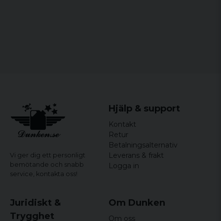
för 7 år sedan
Hjälp & support
Kontakt
Retur
Betalningsalternativ
Leverans & frakt
Vi ger dig ett personligt
bemötande och snabb
Logga in
service,
kontakta oss!
Juridiskt &
Om Dunken
Trygghet
Om oss