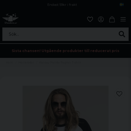
Endast 59kr i frakt
Fri frakt över 800 kr
Öppet köp i 30 dagar
Sök...
Sista chansen! Utgående produkter till reducerat pris
Hem
Herrkläder
Banksy Panda Raglan T-shirt