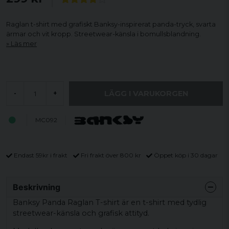
Raglan t-shirt med grafiskt Banksy-inspirerat panda-tryck, svarta
ärmar och vit kropp. Streetwear-känsla i bomullsblandning.
Läs mer
LÄGG I VARUKORGEN
-
+
MC092
Endast 59kr i frakt
Fri frakt över 800 kr
Öppet köp i 30 dagar
Beskrivning
Banksy Panda Raglan T-shirt är en t-shirt med tydlig
streetwear-känsla och grafisk attityd.