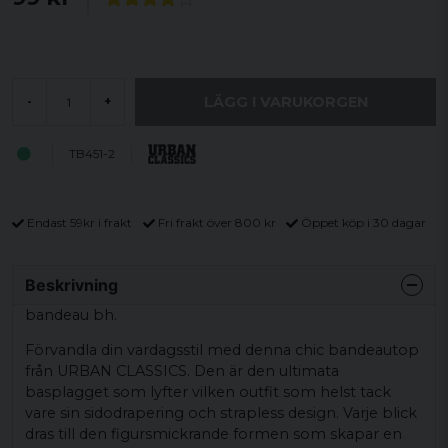
LÄGG I VARUKORGEN
-
+
TB451-2
Endast 59kr i frakt
Fri frakt över 800 kr
Öppet köp i 30 dagar
Beskrivning
bandeau bh.
Förvandla din vardagsstil med denna chic bandeautop
från URBAN CLASSICS. Den är den ultimata
basplagget som lyfter vilken outfit som helst tack
vare sin sidodrapering och strapless design. Varje blick
dras till den figursmickrande formen som skapar en