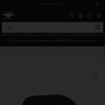
Endast 59kr i frakt
Fri frakt över 800 kr
Öppet köp i 30 dagar
Sök...
Sista chansen! Utgående produkter till reducerat pris
Hem
Damkläder
Toppar
bandeau bh