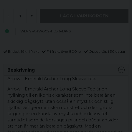
LÄGG I VARUKORGEN
-
+
WB-19-ARW002-H55-6-BK-S
Endast 59kr i frakt
Fri frakt över 800 kr
Öppet köp i 30 dagar
Beskrivning
Arrow - Emerald Archer Long Sleeve Tee.
Arrow - Emerald Archer Long Sleeve Tee är en
hyllning till en ikonisk karaktär som inte bara är en
skicklig bågskytt, utan också en mystisk och stilig
hjälte. Det geometriska mönstret och den gröna
färgen ger en känsla av mystik och exklusivitet,
samtidigt som de korslagda pilar och bågar antyder
att han är mer än bara en bågskytt. Med en