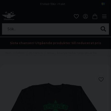
Endast 59kr i frakt
Fri frakt över 800 kr
Öppet köp i 30 dagar
Sök...
Sista chansen! Utgående produkter till reducerat pris
Hem
Tv/Film
DC Comics
Arrow - Emerald Archer Long Sleeve Tee