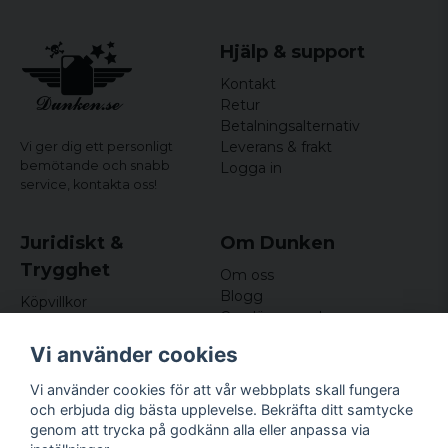
Hjälp & support
Kontakt
Retur
Betalningsalternativ
Leverans & frakt
Vi ger dig ett personligt
bemötande och snabb
Logga in
service,
kontakta oss!
Juridiskt &
Om Dunken
Trygghet
Om oss
Blogg
Köpvillkor
Omdömen och
Integritetspolicy (GDPR)
recensioner
Om cookies
Vi använder cookies
Nyhetsbrev
Kundklubb
Vi använder cookies för att vår webbplats skall fungera
och erbjuda dig bästa upplevelse. Bekräfta ditt samtycke
Företagsuppgifter
genom att trycka på godkänn alla eller anpassa via
Odd Sailor AB