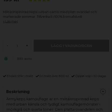
Militärinspirerad keps i urban camo med platt ovandel och
markerade sömmar. Tillverkad i 100% bomullstwill.
Läs mer
LÄGG I VARUKORGEN
-
+
B33-arctic
Endast 59kr i frakt
Fri frakt över 800 kr
Öppet köp i 30 dagar
Beskrivning
Armykeps kamouflage är en militärinspirerad keps
med urban känsla och tydligt kamouflagemönster i
mörkgrå och svarta toner. Den platta ovandelen och