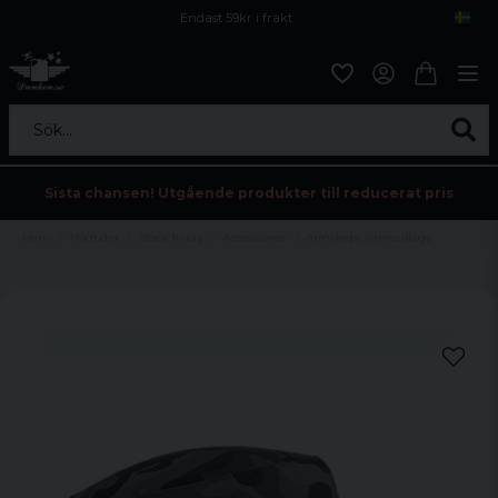
Endast 59kr i frakt
Fri frakt över 800 kr
Öppet köp i 30 dagar
Sök...
Sista chansen! Utgående produkter till reducerat pris
Hem
Högtider
Black friday
Accessoarer
Armykeps kamouflage