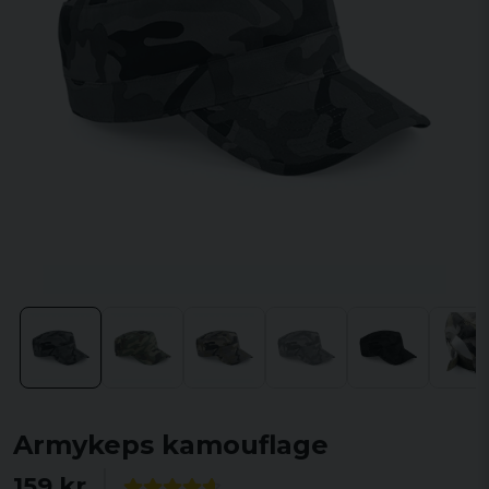
Armykeps kamouflage
159 kr