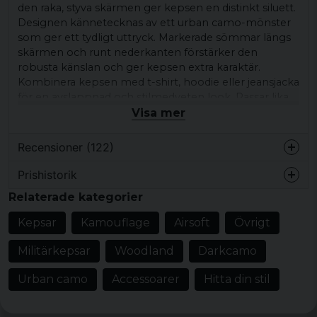
den raka, styva skärmen ger kepsen en distinkt siluett.
Designen kännetecknas av ett urban camo-mönster
som ger ett tydligt uttryck. Markerade sömmar längs
skärmen och runt nederkanten förstärker den
robusta känslan och ger kepsen extra karaktär.
Kombinera kepsen med t-shirt, hoodie eller jeansjacka
för en avslappnad och stilmedveten look. Passar lika
bra till vardags som till soliga dagar eller som en tydlig
Visa mer
detalj i din outfit. - Produkttyp: Keps
Recensioner (122)
Design/detaljer: Urban camo-mönster, platt
ovandel, markerad söm, rak och styv skärm
Prishistorik
Thomas Michael
Stil/känsla: Militärinspirerad, urban
Relaterade kategorier
för 7 månader sedan
Färg: Urban camo & mörkgrå
Snygg militär keps. Ser ut som väntat. 👍
Kepsar
Kamouflage
Airsoft
Övrigt
Material: 100% Bomullstwill
Gunilla
Militärkepsar
Woodland
Darkcamo
för 1 år sedan
Urban camo
Accessoarer
Hitta din stil
Mats
för 1 år sedan
Stor. Jag har stort huvud,denna var