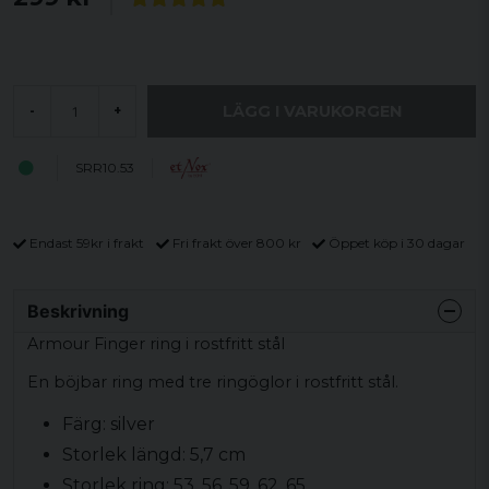
LÄGG I VARUKORGEN
-
+
SRR10.53
Endast 59kr i frakt
Fri frakt över 800 kr
Öppet köp i 30 dagar
Beskrivning
Armour Finger ring i rostfritt stål
En böjbar ring med tre ringöglor i rostfritt stål.
Färg: silver
Storlek längd: 5,7 cm
Storlek ring: 53, 56, 59, 62, 65