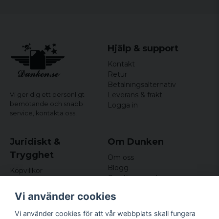
Hjälp & support
Kontakt
Retur
Betalningsalternativ
Leverans & frakt
Vi ger dig ett personligt
bemötande och snabb
Logga in
service,
kontakta oss!
Juridiskt &
Om Dunken
Trygghet
Om oss
Blogg
Köpvillkor
Omdömen och
Integritetspolicy (GDPR)
recensioner
Om cookies
Vi använder cookies
Nyhetsbrev
Kundklubb
Vi använder cookies för att vår webbplats skall fungera