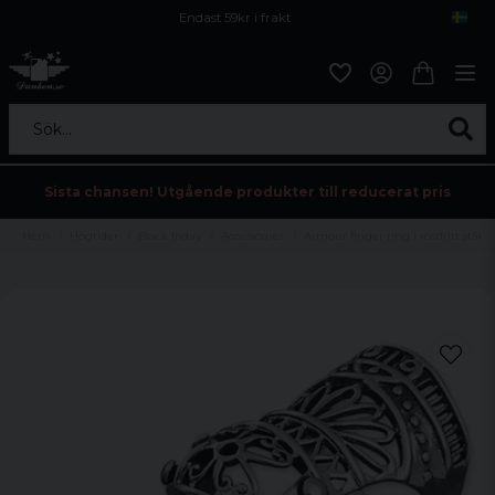
Endast 59kr i frakt
Fri frakt över 800 kr
Öppet köp i 30 dagar
Sök...
Sista chansen! Utgående produkter till reducerat pris
Hem
Högtider
Black friday
Accessoarer
Armour finger ring i rostfritt stål