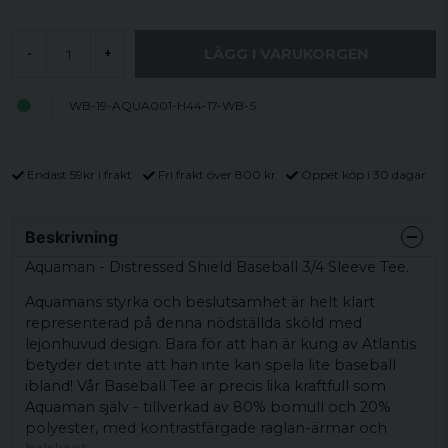
LÄGG I VARUKORGEN
-
+
WB-19-AQUA001-H44-17-WB-S
Endast 59kr i frakt
Fri frakt över 800 kr
Öppet köp i 30 dagar
Beskrivning
Aquaman - Distressed Shield Baseball 3/4 Sleeve Tee.
Aquamans styrka och beslutsamhet är helt klart
representerad på denna nödställda sköld med
lejonhuvud design. Bara för att han är kung av Atlantis
betyder det inte att han inte kan spela lite baseball
ibland! Vår Baseball Tee är precis lika kraftfull som
Aquaman själv - tillverkad av 80% bomull och 20%
polyester, med kontrastfärgade raglan-ärmar och