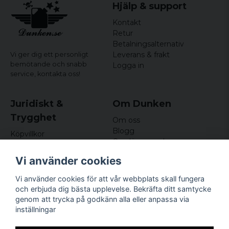
Hjälp & support
Kontakt
Retur
Betalningsalternativ
Leverans & frakt
Vi ger dig ett personligt
bemötande och snabb
Logga in
service,
kontakta oss!
Juridiskt &
Om Dunken
Trygghet
Om oss
Blogg
Köpvillkor
Omdömen och
Integritetspolicy (GDPR)
recensioner
Om cookies
Vi använder cookies
Nyhetsbrev
Kundklubb
Vi använder cookies för att vår webbplats skall fungera
och erbjuda dig bästa upplevelse. Bekräfta ditt samtycke
Företagsuppgifter
genom att trycka på godkänn alla eller anpassa via
Odd Sailor AB
inställningar
Hamnplan 8, 29495
Sölvesborg