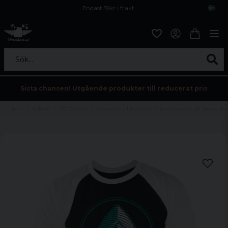
Endast 59kr i frakt
Fri frakt över 800 kr
Öppet köp i 30 dagar
Sök...
Sista chansen! Utgående produkter till reducerat pris
Hem
Tv/Film
DC Comics
Aquaman - Distressed Shield Baseball 3/4 Sleeve Tee