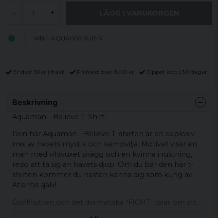
LÄGG I VARUKORGEN
-
+
WB-1-AQUA005-SUB-S
Endast 59kr i frakt
Fri frakt över 800 kr
Öppet köp i 30 dagar
Beskrivning
Aquaman - Believe T-Shirt.
Den här Aquaman - Believe T-shirten är en explosiv
mix av havets mystik och kampvilja. Motivet visar en
man med vildvuxet skägg och en kvinna i rustning,
redo att ta sig an havets djup. Om du bär den här t-
shirten kommer du nästan känna dig som kung av
Atlantis själv!
Graffitistilen och det dramatiska "FIGHT" talar om att
det är dags att stå upp för det man tror på. Bara