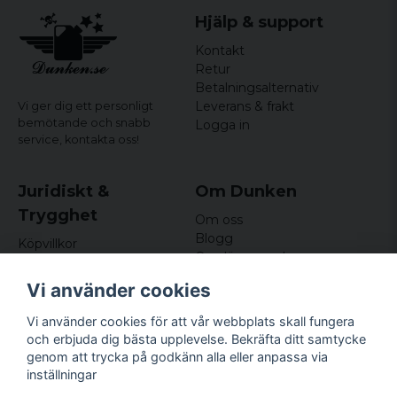
Hjälp & support
Kontakt
Retur
Betalningsalternativ
Leverans & frakt
Vi ger dig ett personligt
bemötande och snabb
Logga in
service,
kontakta oss!
Juridiskt &
Om Dunken
Trygghet
Om oss
Blogg
Köpvillkor
Omdömen och
Integritetspolicy (GDPR)
recensioner
Om cookies
Vi använder cookies
Nyhetsbrev
Kundklubb
Vi använder cookies för att vår webbplats skall fungera
och erbjuda dig bästa upplevelse. Bekräfta ditt samtycke
Företagsuppgifter
genom att trycka på godkänn alla eller anpassa via
Odd Sailor AB
inställningar
Hamnplan 8, 29495