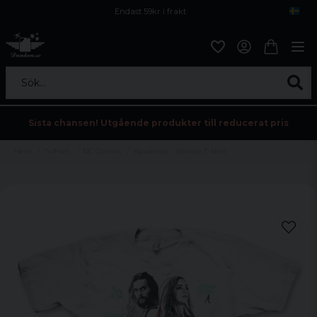
Endast 59kr i frakt
Fri frakt över 800 kr
Öppet köp i 30 dagar
Sök...
Sista chansen! Utgående produkter till reducerat pris
Hem
Tv/Film
DC Comics
Aquaman - Believe T-Shirt