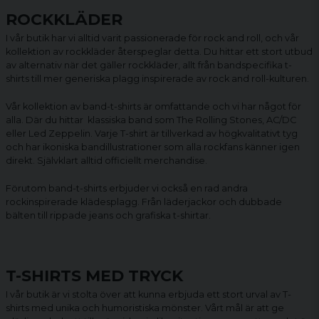
ROCKKLÄDER
I vår butik har vi alltid varit passionerade för rock and roll, och vår
kollektion av rockkläder återspeglar detta. Du hittar ett stort utbud
av alternativ när det gäller rockkläder, allt från bandspecifika t-
shirts till mer generiska plagg inspirerade av rock and roll-kulturen.
Vår kollektion av
band-t-shirts
är omfattande och vi har något för
alla. Där du hittar klassiska band som The Rolling Stones, AC/DC
eller Led Zeppelin. Varje T-shirt är tillverkad av högkvalitativt tyg
och har ikoniska bandillustrationer som alla rockfans känner igen
direkt. Självklart alltid officiellt merchandise.
Förutom band-t-shirts erbjuder vi också en rad andra
rockinspirerade klädesplagg. Från läderjackor och dubbade
bälten till rippade jeans och grafiska t-shirtar.
T-SHIRTS MED TRYCK
I vår butik är vi stolta över att kunna erbjuda ett stort urval av T-
shirts med unika och humoristiska mönster. Vårt mål är att ge