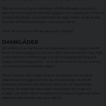
Vårt sortiment av byxor innehåller allt från klassiska chinos och
jeans till mer moderna stilar som joggers och
cargobyxor
. Vi har en
mängd olika färger och passformer att välja mellan, så att du kan
hitta det perfekta paret byxor som passar din stil.
Vi har allt du behöver för att skapa din unika stil.
DAMKLÄDER
Vår kollektion av damkläder är både praktisk och snygg, med ett
brett utbud av plagg som du helt enkelt inte har råd att missa. Från
underbara sommarklänningar och sköna
leggings
till eleganta
toppar och trendiga jackor - vi har allt du behöver för att se bra ut
och känna dig fantastik hela dagen.
Så om du letar efter högkvalitativa
damkläder
som är både
praktiska och snygga, behöver du inte leta längre än till vår
kollektion. Med ett brett utbud av alternativ att välja mellan
kommer du säkert att hitta något som passar din smak och
budget. Så varför vänta? Handla hos oss idag och upptäck vilken
skillnad kvalitetskläder kan göra i ditt liv!