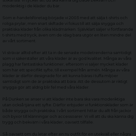
stilkänsla. Vi tycker att du ska känna dig både bekväm och
moderiktig i de kläder du bär.
Som e-handelsföretag började vi 2003 med att sälja t-shirts och
roliga prylar, men snart skiftade vi fokus till att sälja snygga och
praktiska kläder från olika klädmärken. Självklart säljer vi fortfarande
t-shirts med tryck, även om de idag bara utgör en liten mindre del
av vårt sortiment.
Vi strävar alltid efter att ta in de senaste modetrenderna samtidigt
som vi säkerställer att våra kläder är av god kvalitet. Många av våra
plagg har fantastiska funktioner, eftersom vi säljer mycket kläder
som har ett specifikt syfte, till exempel från armén. Många av våra
kläder är därför designade för att kunna bäras i tuffa miljöer
samtidigt som de är praktiska att bära. Att de dessutom är riktigt
snygga gör att aldrig blir fel med våra kläder.
På Dunken.se anser vi att kläder inte bara ska vara moderiktiga
utan också tjäna ett syfte. Därför erbjuder vi funktionskläder som är
både snygga och praktiska. I vårt sortiment hittar du allt från jackor
och byxor till klänningar och accessoarer. Vi vill att du ska känna dig
trygg och bekväm i våra kläder, oavsett tillfälle.
Så oavsett om du letar efter en ny outfit för en utekväll eller några