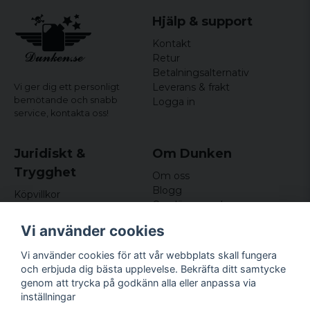
Hjälp & support
Kontakt
Retur
Betalningsalternativ
Leverans & frakt
Vi ger dig ett personligt
bemötande och snabb
Logga in
service,
kontakta oss!
Juridiskt &
Om Dunken
Trygghet
Om oss
Blogg
Köpvillkor
Omdömen och
Integritetspolicy (GDPR)
recensioner
Om cookies
Vi använder cookies
Nyhetsbrev
Kundklubb
Vi använder cookies för att vår webbplats skall fungera
och erbjuda dig bästa upplevelse. Bekräfta ditt samtycke
Företagsuppgifter
genom att trycka på godkänn alla eller anpassa via
Odd Sailor AB
inställningar
Hamnplan 8, 29495