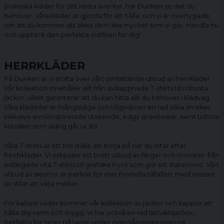
praktiska kläder för ditt nästa äventyr, har Dunken.se det du
behöver. Våra kläder är gjorda för att hålla, och vi är övertygade
om att du kommer att älska dem lika mycket som vi gör. Handla nu
och upptäck den perfekta outfiten för dig!
HERRKLÄDER
På Dunken är vi stolta över vårt omfattande utbud av herrkläder.
Vår kollektion innehåller allt från avslappnade
T-shirts
till robusta
jackor
, vilket garanterar att du kan hitta allt du behöver i klädväg.
Våra klädstilar är mångsidiga och tillgodoser en rad olika smaker,
inklusive arméinspirerade utseende, edgy streetwear, samt tidlösa
klassiker som aldrig går ur stil.
Våra T-shirts är ett bra ställe att börja på när du letar efter
fritidskläder. Vi erbjuder ett brett utbud av färger och mönster, från
enfärgade vita T-shirts till grafiska tryck som gör ett statement. Vårt
utbud av skjortor är perfekt för mer formella tillfällen, med massor
av stilar att välja mellan.
För kallare väder kommer vår kollektion av jackor och kappor att
hålla dig varm och snygg. Vi har också en rad lättviktsjackor,
perfekta för lager på lager under övergångssäsongerna.