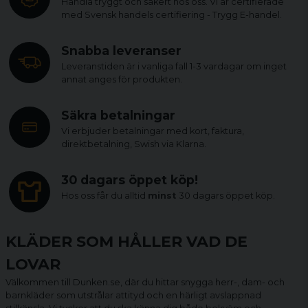
Handla tryggt och säkert hos oss. Vi är certifierade
med Svensk handels certifiering - Trygg E-handel.
Snabba leveranser
Leveranstiden är i vanliga fall 1-3 vardagar om inget
annat anges för produkten.
Säkra betalningar
Vi erbjuder betalningar med kort, faktura,
direktbetalning, Swish via Klarna.
30 dagars öppet köp!
Hos oss får du alltid
minst
30 dagars öppet köp.
KLÄDER SOM HÅLLER VAD DE
LOVAR
Välkommen till Dunken.se, där du hittar snygga herr-, dam- och
barnkläder som utstrålar attityd och en härligt avslappnad