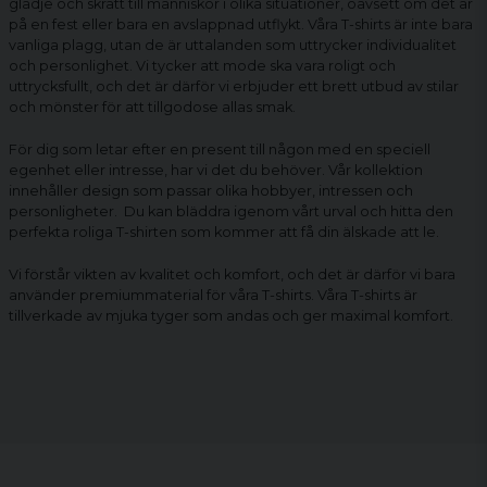
glädje och skratt till människor i olika situationer, oavsett om det är
på en fest eller bara en avslappnad utflykt. Våra T-shirts är inte bara
vanliga plagg, utan de är uttalanden som uttrycker individualitet
och personlighet. Vi tycker att mode ska vara roligt och
uttrycksfullt, och det är därför vi erbjuder ett brett utbud av stilar
och mönster för att tillgodose allas smak.
För dig som letar efter en present till någon med en speciell
egenhet eller intresse, har vi det du behöver. Vår kollektion
innehåller design som passar olika hobbyer, intressen och
personligheter. Du kan bläddra igenom vårt urval och hitta den
perfekta
roliga T-shirten
som kommer att få din älskade att le.
Vi förstår vikten av kvalitet och komfort, och det är därför vi bara
använder premiummaterial för våra T-shirts. Våra T-shirts är
tillverkade av mjuka tyger som andas och ger maximal komfort.