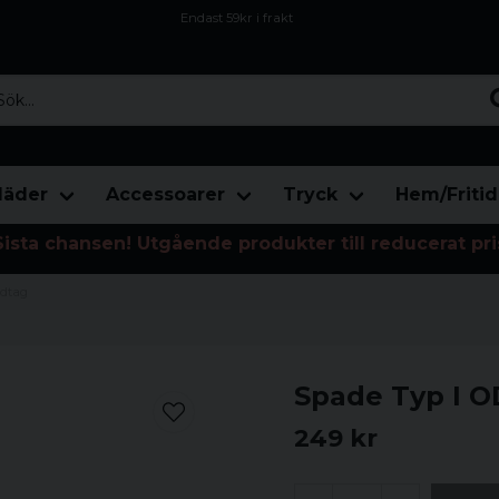
Endast 59kr i frakt
Fri frakt över 800 kr
Öppet köp i 30 dagar
...
läder
Accessoarer
Tryck
Hem/Fritid
Sista chansen! Utgående produkter till reducerat pri
ndtag
Spade Typ I 
249 kr