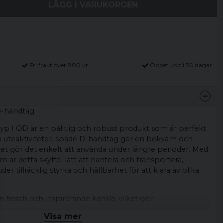
LÄGG I VARUKORGEN
Fri frakt över 800 kr
Öppet köp i 30 dagar
D-handtag
yp I OD är en pålitlig och robust produkt som är perfekt
h uteaktiviteter. spade D-handtag ger en bekväm och
et gör det enkelt att använda under längre perioder. Med
m är detta skyffel lätt att hantera och transportera,
er tillräcklig styrka och hållbarhet för att klara av olika
 fräsch och inspirerande känsla, vilket gör
n trevlig upplevelse. Den höga kvaliteten på materialen
Visa mer
estanda och hållbarhet.