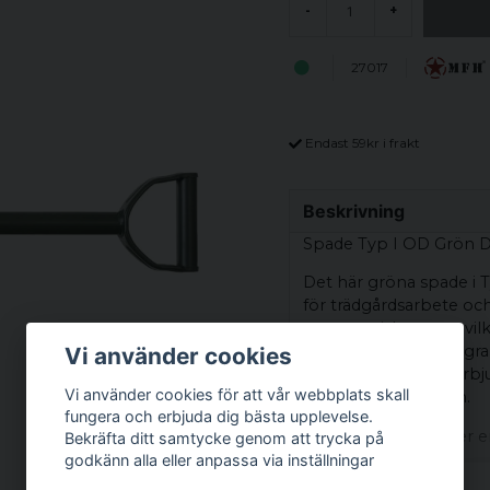
-
+
27017
Endast 59kr i frakt
Beskrivning
Spade Typ I OD Grön 
Det här gröna spade i T
för trädgårdsarbete oc
ergonomisk grepp, vilk
en vikt på cirka 940 gra
Vi använder cookies
samtidigt som det erbjud
Vi använder cookies för att vår webbplats skall
typer av jordarbeten.
fungera och erbjuda dig bästa upplevelse.
Det gröna färgen ger en
Bekräfta ditt samtycke genom att trycka på
trädgårdsarbetet till e
godkänn alla eller anpassa via inställningar
garanterar långvarig pr