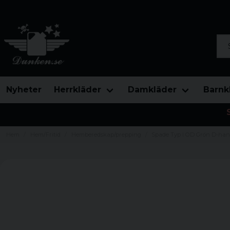
Sök
Nyheter
Herrkläder
Damkläder
Barnk
Hem
Hem/Fritid
Hemberedskap/prepping
Spade Typ I OD Grön D-ha